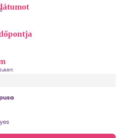
 dátumot
dőpontja
am
ípusa
yes