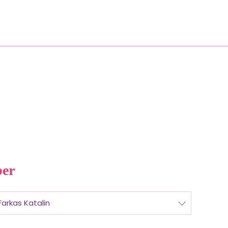
Blog
Szolgáltatások
Belépés
er
arkas Katalin