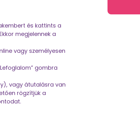
akembert és kattints a
. Ekkor megjelennek a
 online vagy személyesen
 „Lefoglalom” gombra
ay), vagy átutalásra van
vetően rögzítjük a
ontodat.