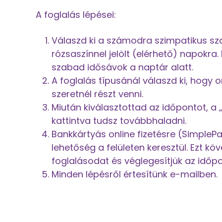
A foglalás lépései:
Válaszd ki a számodra szimpatikus sz
rózsaszínnel jelölt (elérhető) napokra
szabad idősávok a naptár alatt.
A foglalás típusánál válaszd ki, hogy
szeretnél részt venni.
Miután kiválasztottad az időpontot, a
kattintva tudsz továbbhaladni.
Bankkártyás online fizetésre (SimpleP
lehetőség a felületen keresztül. Ezt kö
foglalásodat és véglegesítjük az időp
Minden lépésről értesítünk e-mailben.