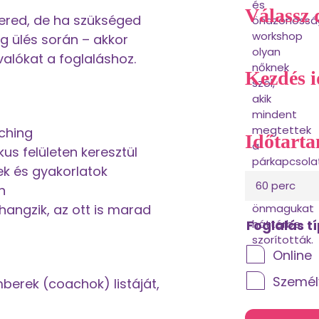
Válassz
mered, de ha szükséged
 ülés során – akkor
alókat a foglaláshoz.
Kezdés i
ching
Időtart
us felületen keresztül
k és gyakorlatok
60 perc
n
lhangzik, az ott is marad
Foglalás t
Online
Személ
berek (coachok) listáját,