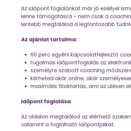
Az időpont foglalónkat már jó eséllyel is
lenne támogatásra – nem csak a coaching
lentebb megtalálod a legfontosabb tudniv
Az ajánlat tartalma:
60 perc egyéni kapcsolatfejlesztő coa
rugalmas időpontfoglalás az elektronik
személyre szabott coaching módszere
kérheted akár online, akár személyese
maximális titoktartás, ami az ülésen e
Időpont foglalása
Az oldalon megtalálod az elérhető szakem
valamint a foglalható időpontjaikat.