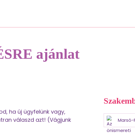
Rólunk
RE ajánlat
Szakemb
od, ha új ügyfelünk vagy,
tran válaszd azt! (Vágjunk
Marsó-F