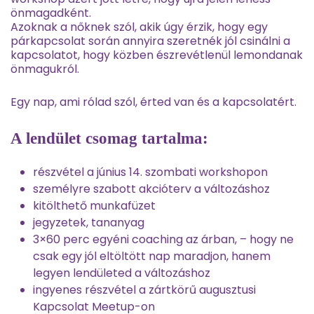
500 Ft.
900 Ft.
önmagadként.
Azoknak a nőknek szól, akik úgy érzik, hogy egy
párkapcsolat során annyira szeretnék jól csinálni a
kapcsolatot, hogy közben észrevétlenül lemondanak
önmagukról.
Egy nap, ami rólad szól, érted van és a kapcsolatért.
A lendület csomag tartalma:
részvétel a június 14. szombati workshopon
személyre szabott akcióterv a változáshoz
kitölthető munkafüzet
jegyzetek, tananyag
3×60 perc egyéni coaching az árban, – hogy ne
csak egy jól eltöltött nap maradjon, hanem
legyen lendületed a változáshoz
ingyenes részvétel a zártkörű augusztusi
Kapcsolat Meetup-on