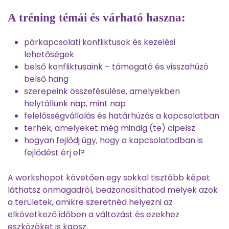
A tréning témái és várható haszna:
párkapcsolati konfliktusok és kezelési
lehetőségek
belső konfliktusaink – támogató és visszahúzó
belső hang
szerepeink összefésülése, amelyekben
helytállunk nap, mint nap
felelősségvállalás és határhúzás a kapcsolatban
terhek, amelyeket még mindig (te) cipelsz
hogyan fejlődj úgy, hogy a kapcsolatodban is
fejlődést érj el?
A workshopot követően egy sokkal tisztább képet
láthatsz önmagadról, beazonosíthatod melyek azok
a területek, amikre szeretnéd helyezni az
elkövetkező időben a változást és ezekhez
eszközöket is kapsz.