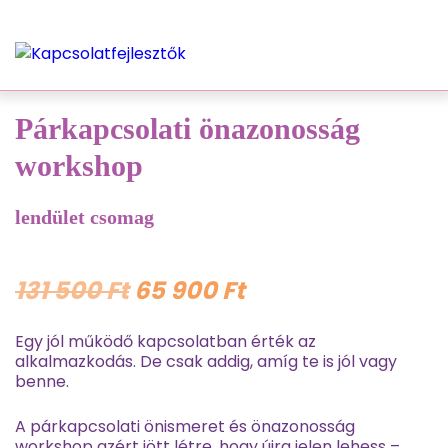
Párkapcsolati önazonosság
workshop
lendület csomag
Original
Current
131 500
Ft
65 900
Ft
price
price
Egy jól működő kapcsolatban érték az
alkalmazkodás. De csak addig, amíg te is jól vagy
was:
is:
benne.
131
65
A párkapcsolati önismeret és önazonosság
workshop azért jött létre, hogy újra jelen lehess –