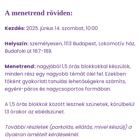
A menetrend röviden:
Kezdés:
2025. június 14. szombat, 10:00
Helyszín:
személyesen, 1113 Budapest, Lokomotív ház,
Budafoki út 187-189.
Menetrend:
nagyjából 1,5 órás blokkokkal készülök,
minden rész egy nagyobb témát ölel fel. Ezekben
főként gyakorlati tanulási lehetőségekre számíts,
egyéni-páros és nagycsoportos formában.
A 1,5 órás blokkok között lesznek szünetek, körülbelül
13 órakor az ebédszünet.
További részletek (parkolás, ellátás, mivel készülj) a
Gyakran ismételt kérdéseknél.