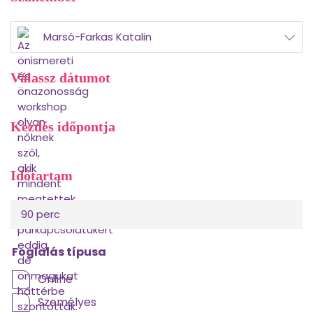
Marsó-Farkas Katalin
Válassz dátumot
Kezdés időpontja
Időtartam
90 perc
Foglalás típusa
Online
Személyes