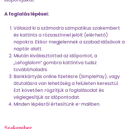
A foglalás lépései:
Válaszd ki a számodra szimpatikus szakembert
és kattints a rózsaszínnel jelölt (elérhető)
napokra. Ekkor megjelennek a szabad idősávok a
naptár alatt.
Miután kiválasztottad az időpontot, a
„Lefoglalom” gombra kattintva tudsz
továbbhaladni.
Bankkártyás online fizetésre (SimplePay), vagy
átutalásra van lehetőség a felületen keresztül.
Ezt követően rögzítjük a foglalásodat és
véglegesítjük az időpontodat.
Minden lépésről értesítünk e-mailben.
Szakember