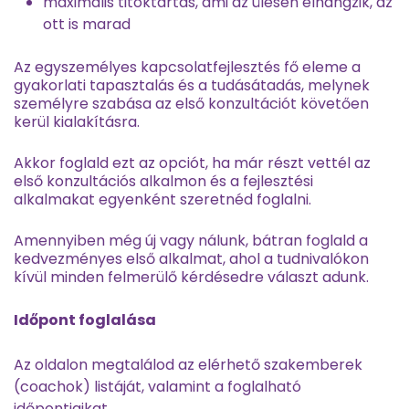
maximális titoktartás, ami az ülésen elhangzik, az
ott is marad
Az egyszemélyes kapcsolatfejlesztés fő eleme a
gyakorlati tapasztalás és a tudásátadás, melynek
személyre szabása az első konzultációt követően
kerül kialakításra.
Akkor foglald ezt az opciót, ha már részt vettél az
első konzultációs alkalmon és a fejlesztési
alkalmakat egyenként szeretnéd foglalni.
Amennyiben még új vagy nálunk, bátran foglald a
kedvezményes első alkalmat, ahol a tudnivalókon
kívül minden felmerülő kérdésedre választ adunk.
Időpont foglalása
Az oldalon megtalálod az elérhető szakemberek
(coachok) listáját, valamint a foglalható
időpontjaikat.