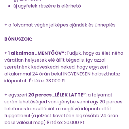
új ügyfelek részére is elérhető
+ a folyamat végén jelképes ajándék és ünneplés
BÓNUSZOK:
+ 1 alkalmas „MENTŐÖV”:
Tudjuk, hogy az élet néha
váratlan helyzetek elé állít téged is, így azzal
szeretnénk kedveskedni neked, hogy egyszeri
alkalommal 24 órán belül INGYENESEN halaszthatsz
időpontot. Értéke: 33.000 Ft
+ egyszeri
20 perces „LÉLEK LATTE”
: a folyamat
során lehetőséged van igénybe venni egy 20 perces
telefonos konzultációt a meglévő időpontodtól
függetlenül (a jelzést követően legkésőbb 24 órán
belül valósul meg) Értéke: 20.000 Ft