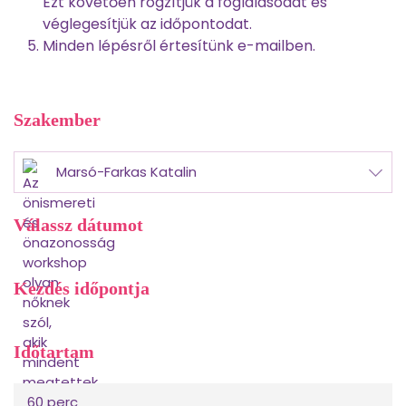
Ezt követően rögzítjük a foglalásodat és
véglegesítjük az időpontodat.
Minden lépésről értesítünk e-mailben.
Szakember
Marsó-Farkas Katalin
Válassz dátumot
Kezdés időpontja
Időtartam
60 perc