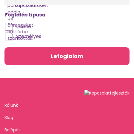
Foglalás típusa
Online
Személyes
Lefoglalom
Rólunk
Blog
Belépés