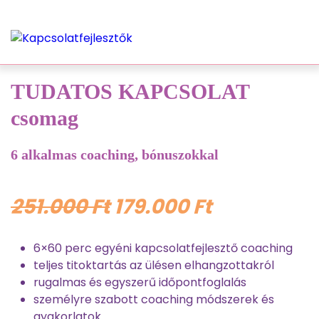
TUDATOS KAPCSOLAT
csomag
6 alkalmas coaching, bónuszokkal
251.000 Ft
179.000 Ft
6×60 perc egyéni kapcsolatfejlesztő coaching
teljes titoktartás az ülésen elhangzottakról
rugalmas és egyszerű időpontfoglalás
személyre szabott coaching módszerek és
gyakorlatok