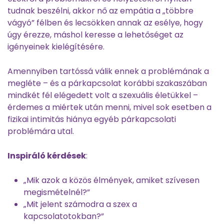
tudnak beszélni, akkor nő az empátia a „többre
vágyó” félben és lecsökken annak az esélye, hogy
úgy érezze, máshol keresse a lehetőséget az
igényeinek kielégítésére.
Amennyiben tartóssá válik ennek a problémának a
megléte – és a párkapcsolat korábbi szakaszában
mindkét fél elégedett volt a szexuális életükkel –
érdemes a miértek után menni, mivel sok esetben a
fizikai intimitás hiánya egyéb párkapcsolati
problémára utal.
Inspiráló kérdések
:
„Mik azok a közös élmények, amiket szívesen
megismételnél?”
„Mit jelent számodra a szex a
kapcsolatotokban?”