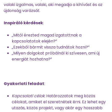
valaki izgalmas, valaki, aki megadja a kihívást és az
újdonság varázsát.
Inspiráló kérdések
:
„Mitől érezted magad izgatottnak a
kapcsolatotok elején?”
„Ezekből bármit vissza tudnátok hozni?”
„Milyen dolgokat próbálnál ki szívesen, ami új
energiát hozhatna?”
Gyakorlati feladat
:
Kapcsolati célok
: Határozzatok meg közös
célokat, amiket el szeretnétek érni. Ez lehet egy
utazás, közös projekt, vagy akár egy hosszabb