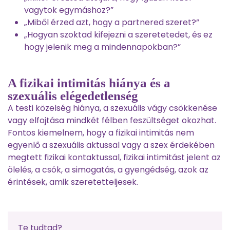
vagytok egymáshoz?”
„Miből érzed azt, hogy a partnered szeret?”
„Hogyan szoktad kifejezni a szeretetedet, és ez
hogy jelenik meg a mindennapokban?”
A fizikai intimitás hiánya és a
szexuális elégedetlenség
A testi közelség hiánya, a szexuális vágy csökkenése
vagy elfojtása mindkét félben feszültséget okozhat.
Fontos kiemelnem, hogy a fizikai intimitás nem
egyenlő a szexuális aktussal vagy a szex érdekében
megtett fizikai kontaktussal, fizikai intimitást jelent az
ölelés, a csók, a simogatás, a gyengédség, azok az
érintések, amik szeretetteljesek.
Te tudtad?