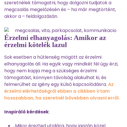
szeretnélek támogatni, hogy dolgozni tudjatok a
megcsalás megelőzésén és – ha már megtörtént,
akkor a – feldolgozásán.
Érzelmi elhanyagolás: Amikor az
érzelmi kötelék lazul
Sok esetben a hűtlenség mögött az érzelmi
elhanyagolás áll. Ha egyik vagy mindkét fél úgy érzi,
hogy nem kapja meg a szükséges érzelmi
támogatást, könnyen távolság alakulhat ki, és
felmerülhet az igény egy külső kapcsolódásra.
Az
érzelmi elérhetőségről ebben a cikkben írtam
hosszabban, ha szeretnél bővebben olvasni erről.
I
nspiráló kérdések
:
„Mikor érezted utoljára, hogy igazán közel