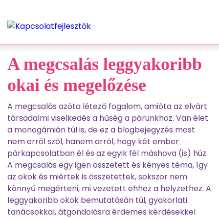
A megcsalás leggyakoribb
okai és megelőzése
A megcsalás azóta létező fogalom, amióta az elvárt
társadalmi viselkedés a hűség a párunkhoz. Van élet
a monogámián túl is, de ez a blogbejegyzés most
nem erről szól, hanem arról, hogy két ember
párkapcsolatban él és az egyik fél máshova (is) húz.
A megcsalás egy igen összetett és kényes téma, így
az okok és miértek is összetettek, sokszor nem
könnyű megérteni, mi vezetett ehhez a helyzethez. A
leggyakoribb okok bemutatásán túl, gyakorlati
tanácsokkal, átgondolásra érdemes kérdésekkel