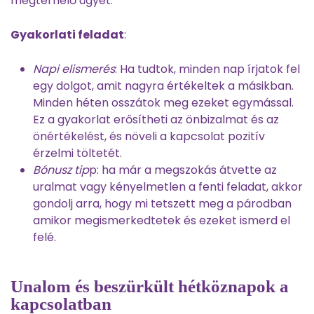
megterhelő ügyet.
Gyakorlati feladat
:
Napi elismerés
: Ha tudtok, minden nap írjatok fel
egy dolgot, amit nagyra értékeltek a másikban.
Minden héten osszátok meg ezeket egymással.
Ez a gyakorlat erősítheti az önbizalmat és az
önértékelést, és növeli a kapcsolat pozitív
érzelmi töltetét.
Bónusz tip
p: ha már a megszokás átvette az
uralmat vagy kényelmetlen a fenti feladat, akkor
gondolj arra, hogy mi tetszett meg a párodban
amikor megismerkedtetek és ezeket ismerd el
felé.
Unalom és beszürkült hétköznapok a
kapcsolatban