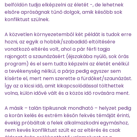
belföldön tudja elképzelni az életét -, de lehetnek
elsőre apróságnak tűnő dolgok, amik később sok
konfliktust szülnek.
A közvetlen környezetemből két példát is tudok erre
hozni, az egyik a hobbik/szabadidő eltöltésére
vonatkozó eltérés volt, ahol a pár férfi tagja
rajongott a szaunázásért (éjszakába nyúló, sok órás
program) és el sem tudta képzelni az életét enélkül
a tevékenység nélkül, a párja pedig egyszer sem
kísérte el, mert nem szerette a fürdőket/szaunázást.
Így az a kicsi idő, amit kikapcsolódással tölthettek
volna, külön idővé vált és a közös idő rovására ment.
A másik – talán tipikusnak mondható – helyzet pedig
a korán kelés és extrém későn fekvés témáját érinti,
évekig próbáltak a felek alkalmazkodni egymáshoz,
nem kevés konfliktust szült ez az eltérés és csak