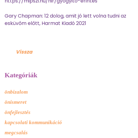
https://mipszi.hu/hir/gyogyito-erintes
Gary Chapman: 12 dolog, amit jó lett volna tudni az
esküvőm előtt, Harmat Kiadó 2021
Vissza
Kategóriák
önbizalom
önismeret
önfejlesztés
kapcsolati kommunikáció
megcsalás