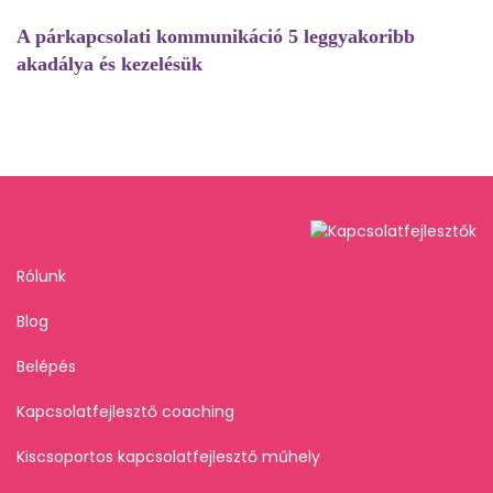
A párkapcsolati kommunikáció 5 leggyakoribb
akadálya és kezelésük
Rólunk
Blog
Belépés
Kapcsolatfejlesztő coaching
Kiscsoportos kapcsolatfejlesztő műhely