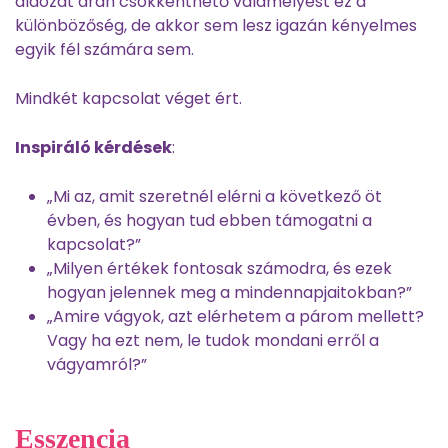
áldozat árán csökkenthető valamelyest ez a
különbözőség, de akkor sem lesz igazán kényelmes
egyik fél számára sem.
Mindkét kapcsolat véget ért.
Inspiráló kérdések
:
„Mi az, amit szeretnél elérni a következő öt
évben, és hogyan tud ebben támogatni a
kapcsolat?”
„Milyen értékek fontosak számodra, és ezek
hogyan jelennek meg a mindennapjaitokban?”
„Amire vágyok, azt elérhetem a párom mellett?
Vagy ha ezt nem, le tudok mondani erről a
vágyamról?”
Esszencia