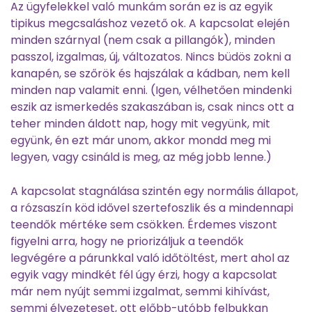
Az ügyfelekkel való munkám során ez is az egyik
tipikus megcsaláshoz vezető ok. A kapcsolat elején
minden szárnyal (nem csak a pillangók), minden
passzol, izgalmas, új, változatos. Nincs büdös zokni a
kanapén, se szőrök és hajszálak a kádban, nem kell
minden nap valamit enni. (Igen, vélhetően mindenki
eszik az ismerkedés szakaszában is, csak nincs ott a
teher minden áldott nap, hogy mit vegyünk, mit
együnk, én ezt már unom, akkor mondd meg mi
legyen, vagy csináld is meg, az még jobb lenne.)
A kapcsolat stagnálása szintén egy normális állapot,
a rózsaszín köd idővel szertefoszlik és a mindennapi
teendők mértéke sem csökken. Érdemes viszont
figyelni arra, hogy ne priorizáljuk a teendők
legvégére a párunkkal való időtöltést, mert ahol az
egyik vagy mindkét fél úgy érzi, hogy a kapcsolat
már nem nyújt semmi izgalmat, semmi kihívást,
semmi élvezeteset, ott előbb-utóbb felbukkan