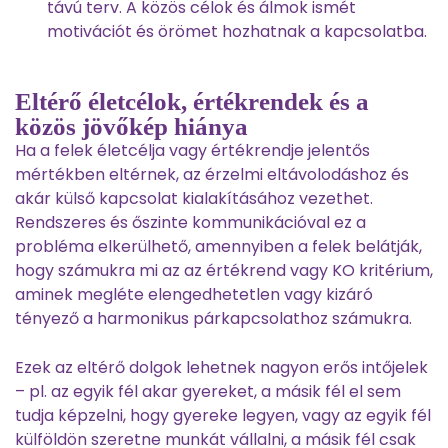
távú terv. A közös célok és álmok ismét
motivációt és örömet hozhatnak a kapcsolatba.
Eltérő életcélok, értékrendek és a
közös jövőkép hiánya
Ha a felek életcélja vagy értékrendje jelentős
mértékben eltérnek, az érzelmi eltávolodáshoz és
akár külső kapcsolat kialakításához vezethet.
Rendszeres és őszinte kommunikációval ez a
probléma elkerülhető, amennyiben a felek belátják,
hogy számukra mi az az értékrend vagy KO kritérium,
aminek megléte elengedhetetlen vagy kizáró
tényező a harmonikus párkapcsolathoz számukra.
Ezek az eltérő dolgok lehetnek nagyon erős intőjelek
– pl. az egyik fél akar gyereket, a másik fél el sem
tudja képzelni, hogy gyereke legyen, vagy az egyik fél
külföldön szeretne munkát vállalni, a másik fél csak