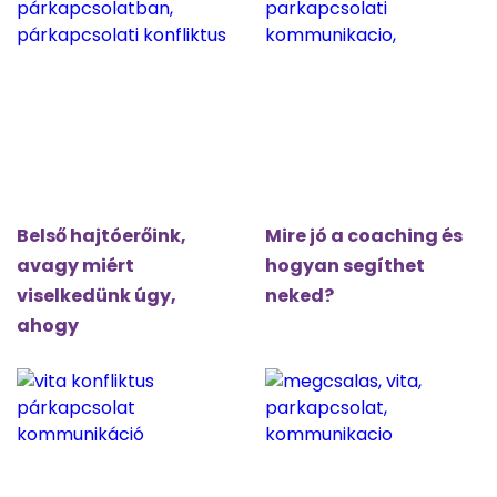
Belső hajtóerőink,
Mire jó a coaching és
avagy miért
hogyan segíthet
viselkedünk úgy,
neked?
ahogy