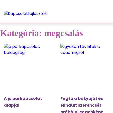
Kategória:
megcsalás
A jó párkapcsolat
Fogta a batyuját és
alapjai
elindult szerencsét
próbálni coachként