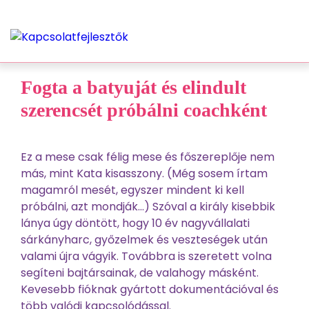
Fogta a batyuját és elindult
szerencsét próbálni coachként
Ez a mese csak félig mese és főszereplője nem
más, mint Kata kisasszony. (Még sosem írtam
magamról mesét, egyszer mindent ki kell
próbálni, azt mondják…) Szóval a király kisebbik
lánya úgy döntött, hogy 10 év nagyvállalati
sárkányharc, győzelmek és veszteségek után
valami újra vágyik. Továbbra is szeretett volna
segíteni bajtársainak, de valahogy másként.
Kevesebb fióknak gyártott dokumentációval és
több valódi kapcsolódással.