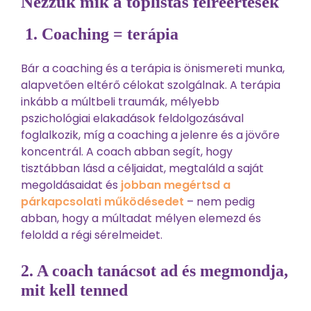
Nézzük mik a toplistás félreértések
1. Coaching = terápia
Bár a coaching és a terápia is önismereti munka,
alapvetően eltérő célokat szolgálnak. A terápia
inkább a múltbeli traumák, mélyebb
pszichológiai elakadások feldolgozásával
foglalkozik, míg a coaching a jelenre és a jövőre
koncentrál. A coach abban segít, hogy
tisztábban lásd a céljaidat, megtaláld a saját
megoldásaidat és
jobban megértsd a
párkapcsolati működésedet
– nem pedig
abban, hogy a múltadat mélyen elemezd és
feloldd a régi sérelmeidet.
2. A coach tanácsot ad és megmondja,
mit kell tenned