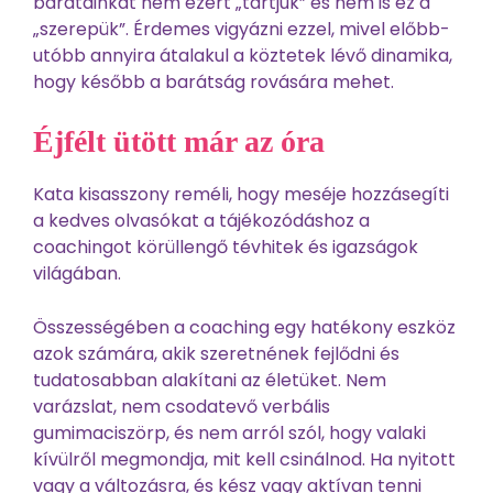
barátainkat nem ezért „tartjuk” és nem is ez a
„szerepük”. Érdemes vigyázni ezzel, mivel előbb-
utóbb annyira átalakul a köztetek lévő dinamika,
hogy később a barátság rovására mehet.
Éjfélt ütött már az óra
Kata kisasszony reméli, hogy meséje hozzásegíti
a kedves olvasókat a tájékozódáshoz a
coachingot körüllengő tévhitek és igazságok
világában.
Összességében a coaching egy hatékony eszköz
azok számára, akik szeretnének fejlődni és
tudatosabban alakítani az életüket. Nem
varázslat, nem csodatevő verbális
gumimaciszörp, és nem arról szól, hogy valaki
kívülről megmondja, mit kell csinálnod. Ha nyitott
vagy a változásra, és kész vagy aktívan tenni