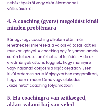
nehézségekről vagy akár életmódbeli
változásokról.
4. A coaching (gyors) megoldást kínál
minden problémára
Bár egy-egy coaching alkalom után már
lehetnek felismeréseid, a valódi változás időt és
munkát igényel. A coaching egy folyamat, amely
során fokozatosan érhetsz el fejlődést – de az
eredmények attól is függnek, hogy mennyire
vagy hajlandó dolgozni a saját céljaidon. Ezen
kívül érdemes azt is lábjegyzetben megemlíteni,
hogy nem minden téma vagy elakadás
„kezelhető” coaching folyamatban.
5. Ha coachingra van szükséged,
akkor valami baj van veled