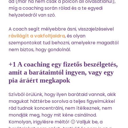
ad (már ha nem csak a polcon áll olvasatlanul),
míg a coaching során rólad és a te egyedi
helyzetedről van szó.
A coach segít mélyebbre ásni, visszajelzéseivel
rávilágít a vakfoltjaidra
, és olyan
szempontokat tud behozni, amelyekre magadtól
nem biztos, hogy gondolnál.
+1 A coaching egy fizetős beszélgetés,
amit a barátaimtól ingyen, vagy egy
pia áráért megkapok
Szívből örülünk, hogy ilyen barátaid vannak, akik
magukat háttérbe sorolva a teljes figyelmükkel
rád tudnak koncentrálni, nem ítélkeznek, nem
mondják meg, hogy mit kéne csinálnod.
Komolyan, irigylésre méltó! 🙂 Valljuk be, a