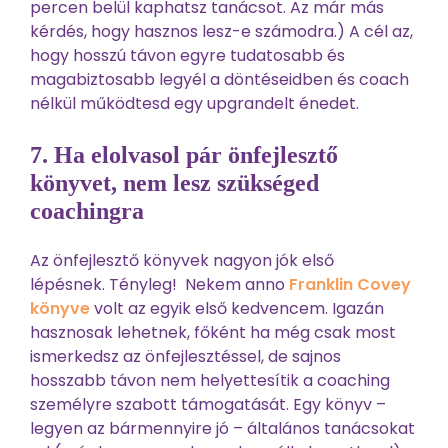
percen belül kaphatsz tanácsot. Az már más
kérdés, hogy hasznos lesz-e számodra.) A cél az,
hogy hosszú távon egyre tudatosabb és
magabiztosabb legyél a döntéseidben és coach
nélkül működtesd egy upgrandelt énedet.
7. Ha elolvasol pár önfejlesztő
könyvet, nem lesz szükséged
coachingra
Az önfejlesztő könyvek nagyon jók első
lépésnek.
Tényleg!
Nekem anno
Franklin Covey
könyve
volt az egyik első kedvencem. Igazán
hasznosak lehetnek, főként ha még csak most
ismerkedsz az önfejlesztéssel, de sajnos
hosszabb távon nem helyettesítik a coaching
személyre szabott támogatását. Egy könyv –
legyen az bármennyire jó – általános tanácsokat