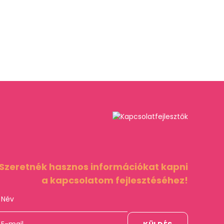
Szeretnék hasznos információkat kapni
a kapcsolatom fejlesztéséhez!