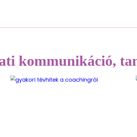
Rólunk
lati kommunikáció
,
ta