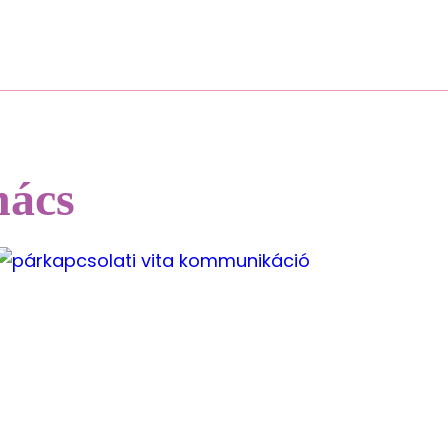
Blog
Szolgáltatások
Belépés
nács